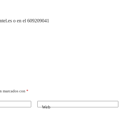
ntel.es o en el 609209041
án marcados con
*
Web