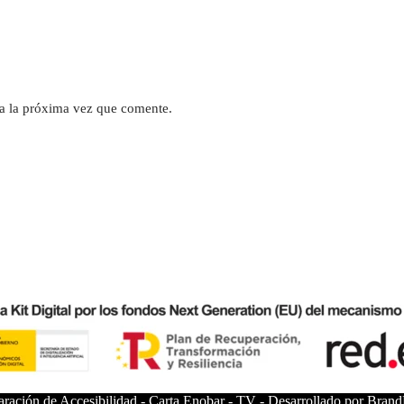
a la próxima vez que comente.
aración de Accesibilidad
-
Carta Enobar
-
TV
-
Desarrollado por Bran