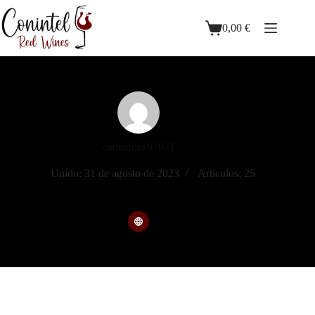
0,00
€
carlosfdez97071
Unido: 31 de agosto de 2023
Artículos: 25