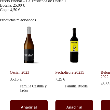
Precio Enobar – La Trastienda de Dorian T.
Botella: 25,00 €
Copa: 4,50 €
Productos relacionados
Ossian 2023
Pecholiebre 20235
Belon
2022
35,15
€
7,25
€
48,8
Familia Castilla y
Familia Rueda
León
Añadir al
Añadir al