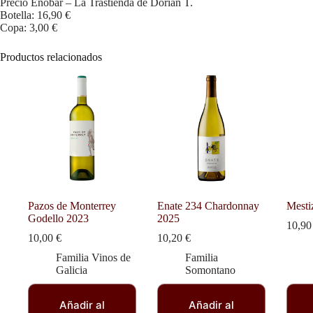
Precio Enobar – La Trastienda de Dorian T.
Botella: 16,90 €
Copa: 3,00 €
Productos relacionados
Pazos de Monterrey
Enate 234 Chardonnay
Mesti
Godello 2023
2025
10,9
10,00
€
10,20
€
Familia Vinos de
Familia
Galicia
Somontano
Añadir al
Añadir al